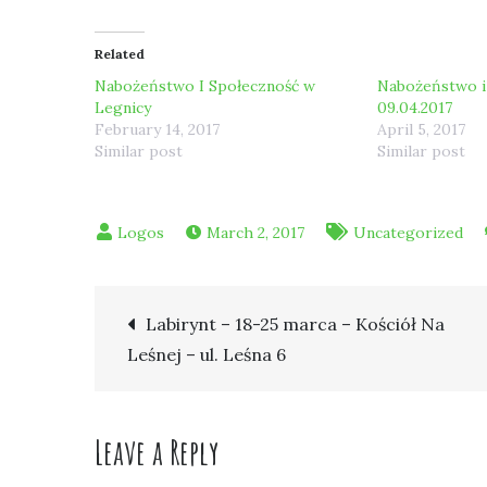
Related
Nabożeństwo I Społeczność w
Nabożeństwo i
Legnicy
09.04.2017
February 14, 2017
April 5, 2017
Similar post
Similar post
March 2, 2017
Uncategorized
Post
Labirynt – 18-25 marca – Kościół Na
Leśnej – ul. Leśna 6
navigation
Leave a Reply