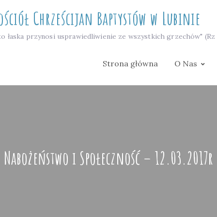
ościół Chrześcijan Baptystów w Lubinie
to łaska przynosi usprawiedliwienie ze wszystkich grzechów" (Rz 
Strona główna
O Nas
Nabożeństwo i Społeczność – 12.03.2017r