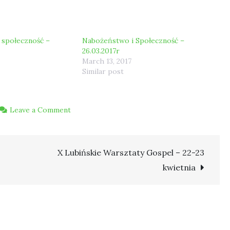
 społeczność –
Nabożeństwo i Społeczność –
26.03.2017r
March 13, 2017
Similar post
on
Leave a Comment
Nabożeństwo
i
X Lubińskie Warsztaty Gospel – 22-23
Społeczność
–
kwietnia
12.03.2017r