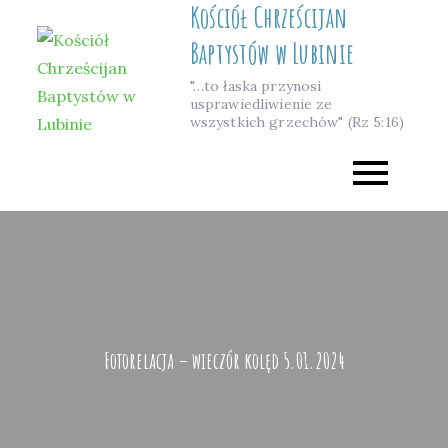
Kościół Chrześcijan
Skip
to
Baptystów w Lubinie
content
"…to łaska przynosi
usprawiedliwienie ze
wszystkich grzechów" (Rz 5:16)
Fotorelacja – wieczór kolęd 5.01.2024