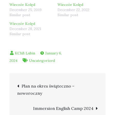
Wieczór Kolęd
Wieczór Kolęd
December 25, 2019
December 22, 2022
Similar post
Similar post
Wieczór Kolęd
December 28, 2021
Similar post
January 6,
2024
Uncategorized
Post
Plan na okres świąteczno –
noworoczny
navigation
Immersion English Camp 2024