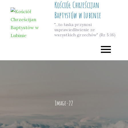
Kościół Chrześcijan
Skip
to
Baptystów w Lubinie
content
"…to łaska przynosi
usprawiedliwienie ze
wszystkich grzechów" (Rz 5:16)
Image-22