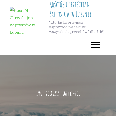
Kościół Chrześcijan
Skip
to
Baptystów w Lubinie
content
"…to łaska przynosi
usprawiedliwienie ze
wszystkich grzechów" (Rz 5:16)
IMG_20181215_160447-001