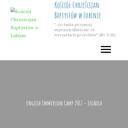
Kościół Chrześcijan
Skip
to
Baptystów w Lubinie
content
"…to łaska przynosi
usprawiedliwienie ze
wszystkich grzechów" (Rz 5:16)
English Immersion Camp 2017 – Legnica