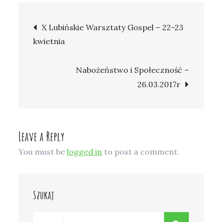
Immersion
Post
Camp
X Lubińskie Warsztaty Gospel – 22-23
2017
kwietnia
navigation
–
Legnica
Nabożeństwo i Społeczność –
26.03.2017r
Leave a Reply
You must be
logged in
to post a comment.
Szukaj
Search