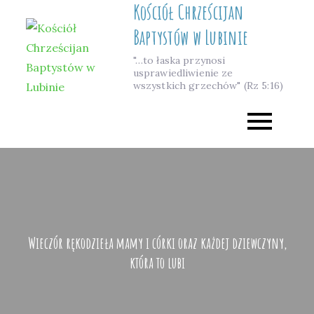
Kościół Chrześcijan
Skip
to
Baptystów w Lubinie
content
"…to łaska przynosi
usprawiedliwienie ze
wszystkich grzechów" (Rz 5:16)
Wieczór rękodzieła mamy i córki oraz każdej dziewczyny,
która to lubi