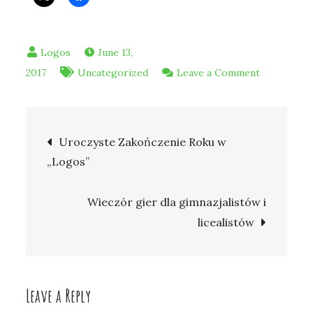
June 13,
on
2017
Uncategorized
Leave a Comment
Wieczór
rękodzieła
Post
mamy
Uroczyste Zakończenie Roku w
i
„Logos”
navigation
córki
oraz
Wieczór gier dla gimnazjalistów i
każdej
licealistów
dziewczyny
która
to
lubi
Leave a Reply