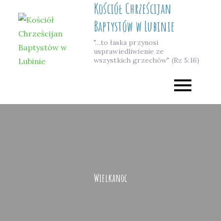
Kościół Chrześcijan
Skip
to
Baptystów w Lubinie
content
"…to łaska przynosi
usprawiedliwienie ze
wszystkich grzechów" (Rz 5:16)
Wielkanoc