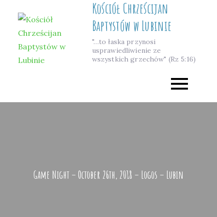
Kościół Chrześcijan
Skip
to
Baptystów w Lubinie
content
"…to łaska przynosi
usprawiedliwienie ze
wszystkich grzechów" (Rz 5:16)
Game Night – October 26th, 2018 – Logos – Lubin