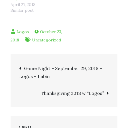
April 27, 2018
Similar post
October 23,
2018
Uncategorized
Post
Game Night – September 29, 2018 –
Logos – Lubin
navigation
Thanksgiving 2018 w “Logos”