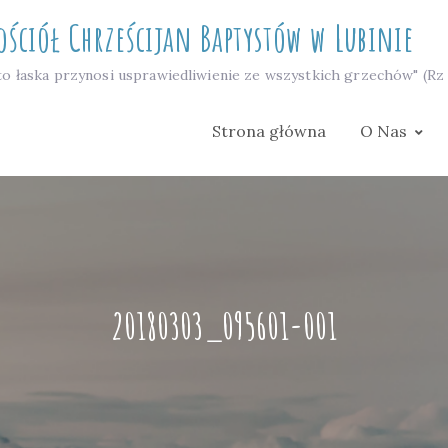
ościół Chrześcijan Baptystów w Lubinie
to łaska przynosi usprawiedliwienie ze wszystkich grzechów" (Rz 
Strona główna
O Nas
20180303_095601-001