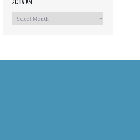
Archwium
Archwium