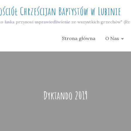
ościół Chrześcijan Baptystów w Lubinie
to łaska przynosi usprawiedliwienie ze wszystkich grzechów" (Rz 
Strona główna
O Nas
Dyktando 2019