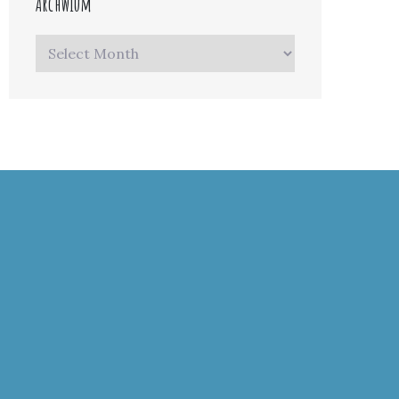
Archwium
Archwium