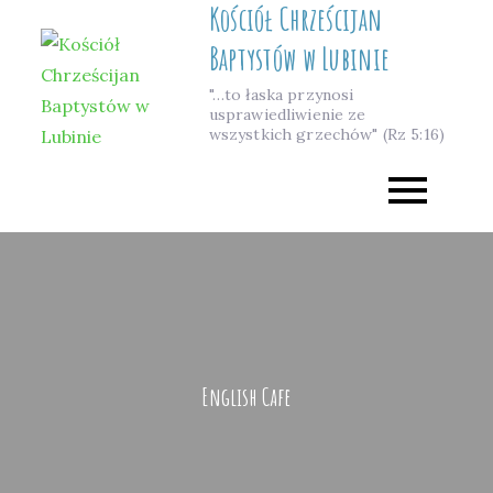
Kościół Chrześcijan
Skip
to
Baptystów w Lubinie
content
"…to łaska przynosi
usprawiedliwienie ze
wszystkich grzechów" (Rz 5:16)
English Cafe