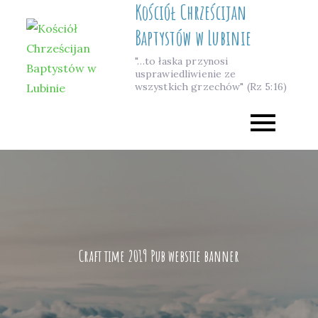
Kościół Chrześcijan
Skip
to
Baptystów w Lubinie
content
"…to łaska przynosi
usprawiedliwienie ze
wszystkich grzechów" (Rz 5:16)
Craft time 2019 Pub webstie banner