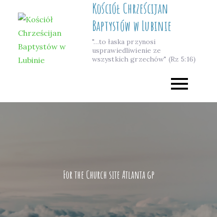
Kościół Chrześcijan
Skip
to
Baptystów w Lubinie
content
"…to łaska przynosi
usprawiedliwienie ze
wszystkich grzechów" (Rz 5:16)
For the Church site Atlanta gp