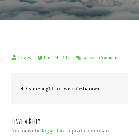
on
June 14, 2017
Leave a Comment
Game
night
Post
for
Game night for website banner
website
navigation
banner
Leave a Reply
You must be
logged in
to post a comment.