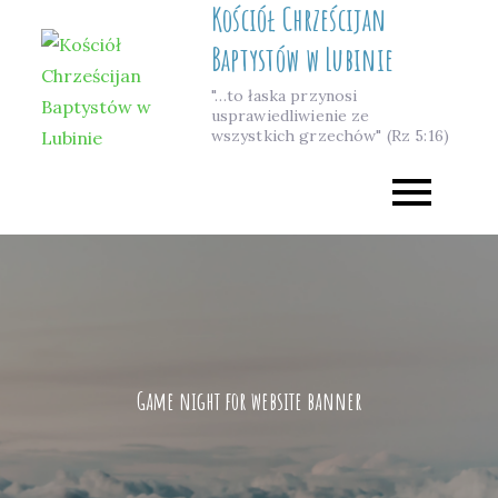
Kościół Chrześcijan
Skip
to
Baptystów w Lubinie
content
"…to łaska przynosi
usprawiedliwienie ze
wszystkich grzechów" (Rz 5:16)
Game night for website banner