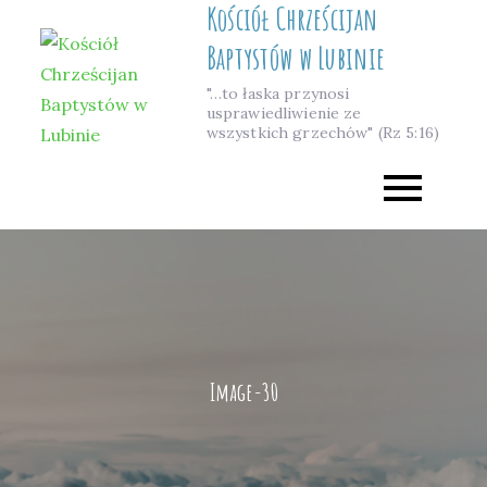
Kościół Chrześcijan
Skip
to
Baptystów w Lubinie
content
"…to łaska przynosi
usprawiedliwienie ze
wszystkich grzechów" (Rz 5:16)
Image-30