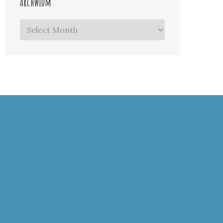
Archwium
Archwium