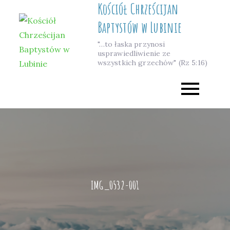
Kościół Chrześcijan
Skip
to
Baptystów w Lubinie
content
"…to łaska przynosi
usprawiedliwienie ze
wszystkich grzechów" (Rz 5:16)
IMG_0532-001