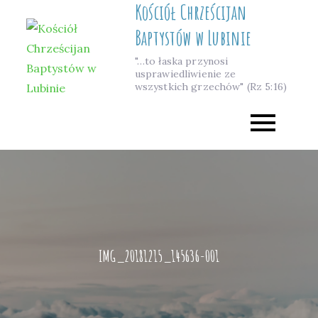
Kościół Chrześcijan
Skip
to
Baptystów w Lubinie
content
"…to łaska przynosi
usprawiedliwienie ze
wszystkich grzechów" (Rz 5:16)
IMG_20181215_145636-001