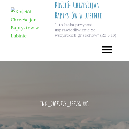
Kościół Chrześcijan
Skip
to
Baptystów w Lubinie
content
"…to łaska przynosi
usprawiedliwienie ze
wszystkich grzechów" (Rz 5:16)
IMG_20181215_155158-001