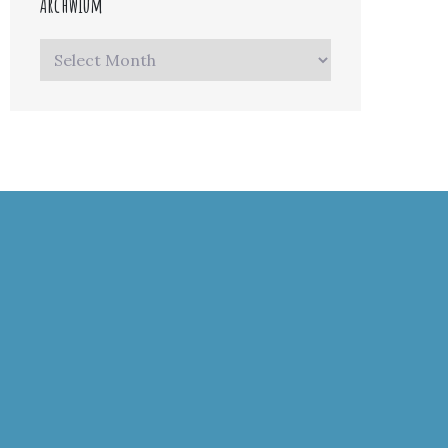
Archwium
Archwium