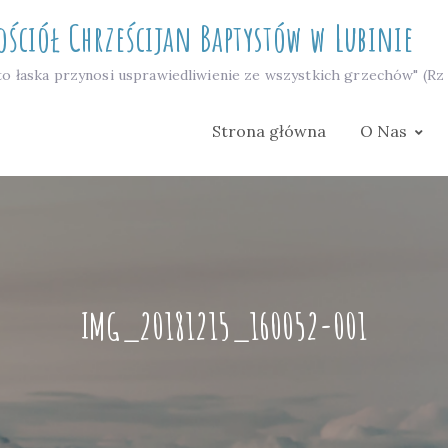
ościół Chrześcijan Baptystów w Lubinie
to łaska przynosi usprawiedliwienie ze wszystkich grzechów" (Rz 
Strona główna
O Nas
IMG_20181215_160052-001