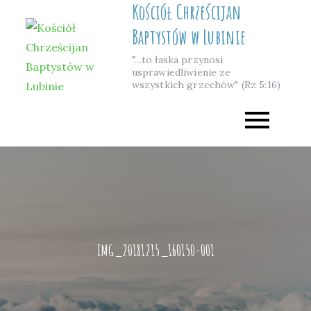
Kościół Chrześcijan
Skip
to
Baptystów w Lubinie
content
"…to łaska przynosi
usprawiedliwienie ze
wszystkich grzechów" (Rz 5:16)
IMG_20181215_160150-001