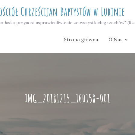
ościół Chrześcijan Baptystów w Lubinie
to łaska przynosi usprawiedliwienie ze wszystkich grzechów" (Rz 
Strona główna
O Nas
IMG_20181215_160158-001