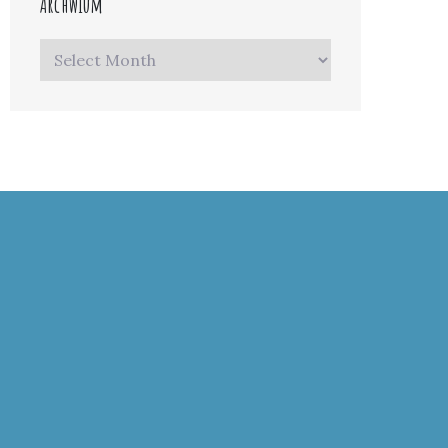
Archwium
Archwium