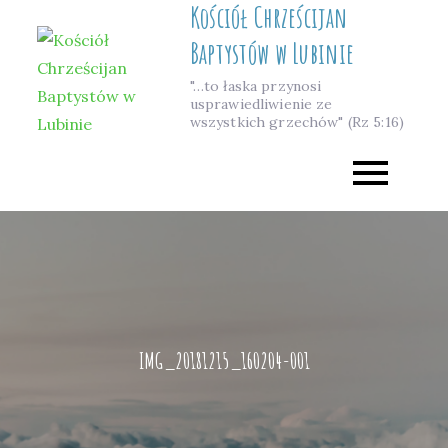
Kościół Chrześcijan
Skip
to
Baptystów w Lubinie
content
"…to łaska przynosi
usprawiedliwienie ze
wszystkich grzechów" (Rz 5:16)
IMG_20181215_160204-001