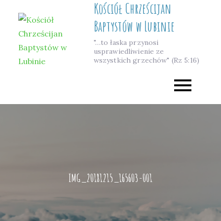
Kościół Chrześcijan
Skip
to
Baptystów w Lubinie
content
"…to łaska przynosi
usprawiedliwienie ze
wszystkich grzechów" (Rz 5:16)
IMG_20181215_165603-001