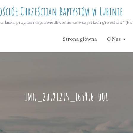
ościół Chrześcijan Baptystów w Lubinie
to łaska przynosi usprawiedliwienie ze wszystkich grzechów" (Rz 
Strona główna
O Nas
IMG_20181215_165916-001