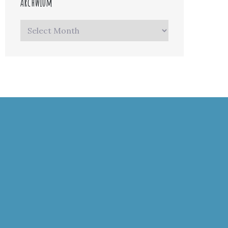
Archwium
Archwium