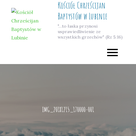
Kościół Chrześcijan
Skip
to
Baptystów w Lubinie
content
"…to łaska przynosi
usprawiedliwienie ze
wszystkich grzechów" (Rz 5:16)
IMG_20181215_170000-001