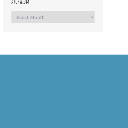
Archwium
Archwium