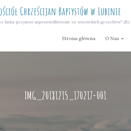
ościół Chrześcijan Baptystów w Lubinie
to łaska przynosi usprawiedliwienie ze wszystkich grzechów" (Rz 
Strona główna
O Nas
IMG_20181215_170217-001