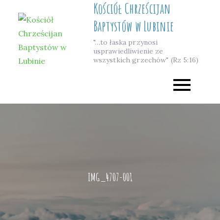
Kościół Chrześcijan
Skip
to
Baptystów w Lubinie
content
"…to łaska przynosi
usprawiedliwienie ze
wszystkich grzechów" (Rz 5:16)
IMG_4707-001