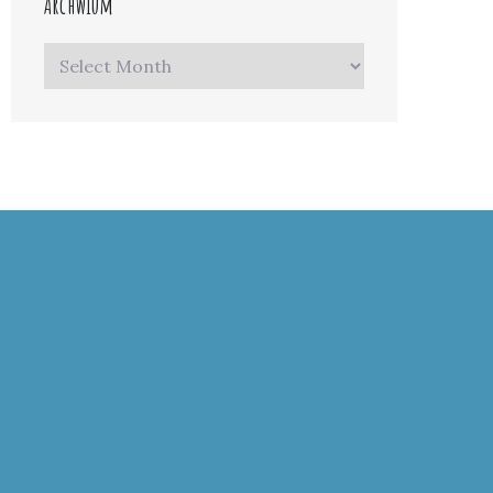
Archwium
Archwium