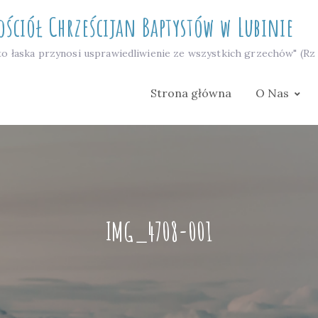
ościół Chrześcijan Baptystów w Lubinie
to łaska przynosi usprawiedliwienie ze wszystkich grzechów" (Rz 
Strona główna
O Nas
IMG_4708-001