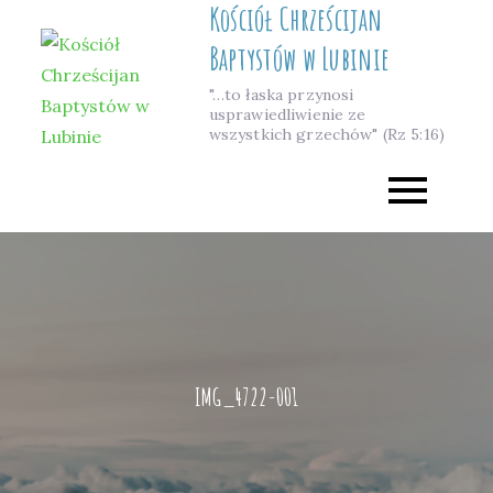
Kościół Chrześcijan
Skip
to
Baptystów w Lubinie
content
"…to łaska przynosi
usprawiedliwienie ze
wszystkich grzechów" (Rz 5:16)
IMG_4722-001