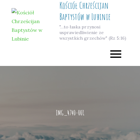
Kościół Chrześcijan
Skip
to
Baptystów w Lubinie
content
"…to łaska przynosi
usprawiedliwienie ze
wszystkich grzechów" (Rz 5:16)
IMG_4740-001