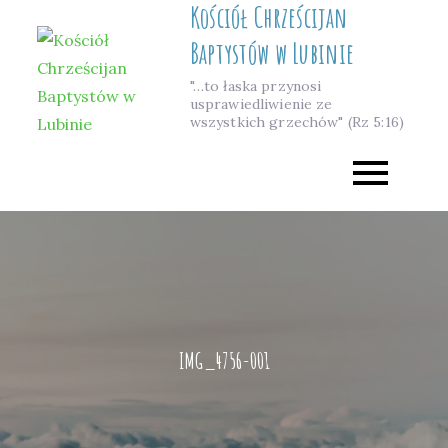
Kościół Chrześcijan
Skip
to
Baptystów w Lubinie
content
"…to łaska przynosi
usprawiedliwienie ze
wszystkich grzechów" (Rz 5:16)
IMG_4756-001