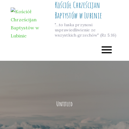
Kościół Chrześcijan
Skip
to
Baptystów w Lubinie
content
"…to łaska przynosi
usprawiedliwienie ze
wszystkich grzechów" (Rz 5:16)
Untitled