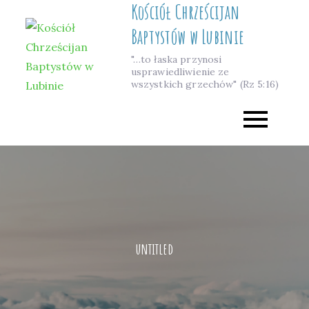
Kościół Chrześcijan
Skip
to
Baptystów w Lubinie
content
"…to łaska przynosi
usprawiedliwienie ze
wszystkich grzechów" (Rz 5:16)
untitled