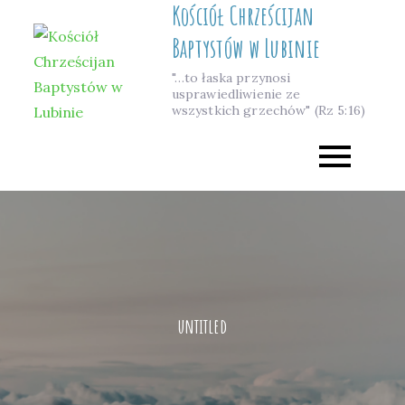
Kościół Chrześcijan
Skip
to
Baptystów w Lubinie
content
"…to łaska przynosi
usprawiedliwienie ze
wszystkich grzechów" (Rz 5:16)
untitled