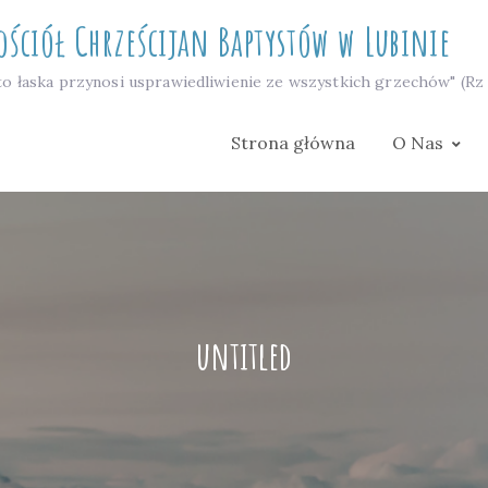
ościół Chrześcijan Baptystów w Lubinie
to łaska przynosi usprawiedliwienie ze wszystkich grzechów" (Rz 
Strona główna
O Nas
untitled