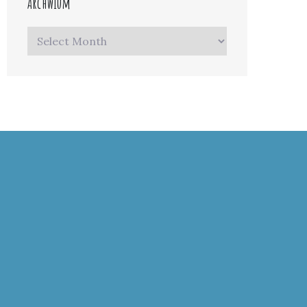
Archwium
Archwium