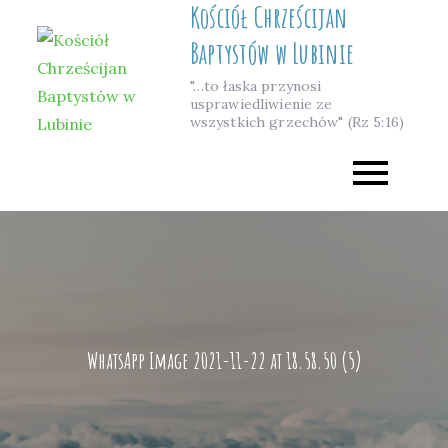
Kościół Chrześcijan
Skip
to
Baptystów w Lubinie
content
"…to łaska przynosi
usprawiedliwienie ze
wszystkich grzechów" (Rz 5:16)
WhatsApp Image 2021-11-22 at 18.58.50 (5)