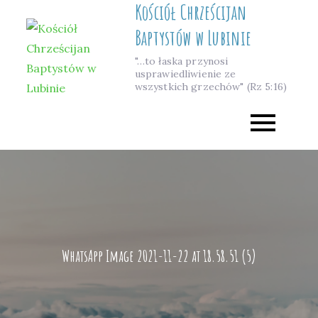
Kościół Chrześcijan
Skip
to
Baptystów w Lubinie
content
"…to łaska przynosi
usprawiedliwienie ze
wszystkich grzechów" (Rz 5:16)
WhatsApp Image 2021-11-22 at 18.58.51 (5)